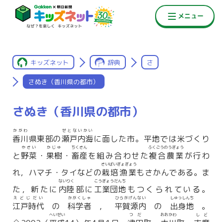
キッズネット
辞典
さ
さぬき（香川県の都市）
さぬき（香川県の都市）
かがわ
せとないかい
香川
県東部の
瀬戸内海
に面した市。平地では米づくり
やさい
かじゅ
ちくさん
ふくごうのうぎょう
と
野菜
・
果樹
・
畜産
を組み合わせた
複合農業
が行わ
さいばいぎょぎょう
れ，ハマチ・タイなどの
栽培漁業
もさかんである。ま
ないりく
こうぎょうだんち
た，新たに
内陸
部に
工業団地
もつくられている。
えどじだい
かがくしゃ
ひらがげんない
しゅっしんち
江戸時代
の
科学者
，
平賀源内
の
出身地
。
へいせい
つだ
おおかわ
しど