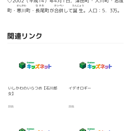
◇2002（
平成
14）年4月1日，
津田
町・
大川
町・
志度
さんがわ
ながお
がっぺい
たんじょう
町・
寒川
町・
長尾
町が
合併
して
誕生
。人口：5．3万。
関連リンク
いしかわのいらつめ【石川郎
イデオロギー
女】
辞典
辞典