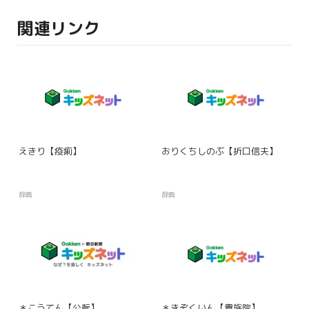
関連リンク
えきり【疫痢】
おりくちしのぶ【折口信夫】
辞典
辞典
＊こうてん【公転】
＊きぞくいん【貴族院】