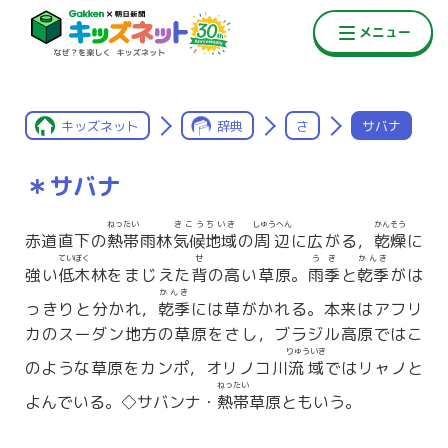
キッズネット
辞典
さ
サバナ
＊サバナ
ねったい
きこうちいき
しゅうへん
かんそう
赤道直下の
熱帯
雨林
気候地域
の
周辺
に広がる，
乾燥
に
ていぼく
せ
うき
かんき
強い
低木
林をまじえた
背
の高い草原。
雨季
と
乾季
がは
かんき
っきりと分かれ，
乾季
には草がかれる。本来はアフリ
カのスーダン地方の草原をさし，ブラジル高原ではこ
りゅういき
のような草原をカンポ，オリノコ川
流域
ではリャノと
ねったい
よんでいる。◇サバンナ・
熱帯
草原ともいう。