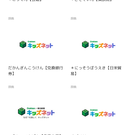
辞典
辞典
だかんぎんこうけん【兌換銀行
＊にっそうぼうえき【日宋貿
券】
易】
辞典
辞典