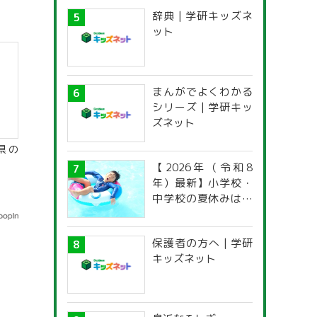
感想文コンクール
辞典 | 学研キッズネ
ット
まんがでよくわかる
シリーズ | 学研キッ
ズネット
県の
【2026年（令和8
年）最新】小学校・
中学校の夏休みはい
つからいつまで？ 都
道府県別「夏季休暇
保護者の方へ | 学研
一覧」
キッズネット