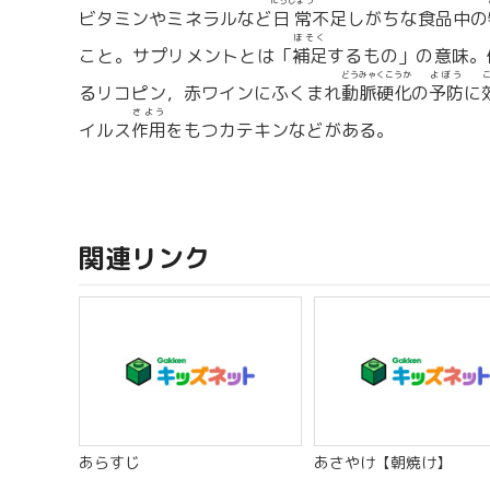
にちじょう
ビタミンやミネラルなど
日常
不足しがちな食品中の
ほそく
こと。サプリメントとは「
補足
するもの」の意味。
どうみゃくこうか
よぼう
るリコピン，赤ワインにふくまれ
動脈硬化
の
予防
に
さよう
イルス
作用
をもつカテキンなどがある。
関連リンク
あらすじ
あさやけ【朝焼け】