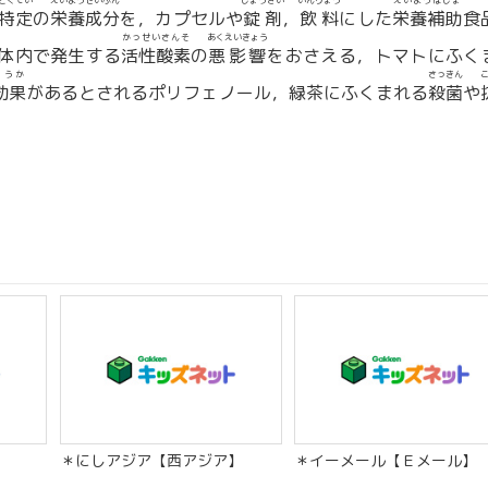
とくてい
えいようせいぶん
じょうざい
いんりょう
えいようほじょ
特定
の
栄養成分
を，カプセルや
錠剤
，
飲料
にした
栄養補助
食
かっせいさんそ
あくえいきょう
体内で発生する
活性酸素
の
悪影響
をおさえる，トマトにふく
こうか
さっきん
効果
があるとされるポリフェノール，緑茶にふくまれる
殺菌
や
＊にしアジア【西アジア】
＊イーメール【Ｅメール】