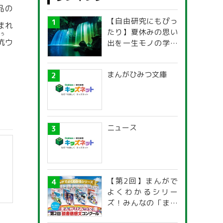
品の
【自由研究にもぴっ
まれ
たり】夏休みの思い
こう
抗
ウ
出を一生モノの学び
に！「光の不思議」
探究ガイド
まんがひみつ文庫
ニュース
【第2回】まんがで
よくわかるシリー
ズ！みんなの「まん
がひみつ文庫」読書