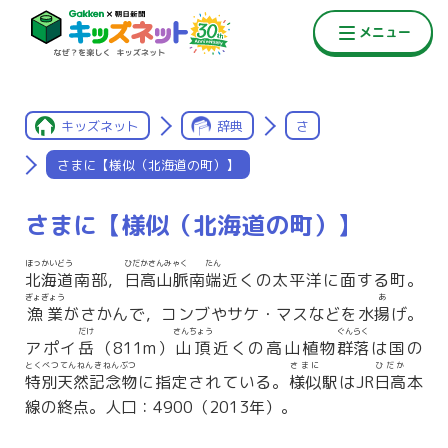
キッズネット
辞典
さ
さまに【様似（北海道の町）】
さまに【様似（北海道の町）】
ほっかいどう
ひだかさんみゃく
たん
北海道
南部，
日高山脈
南
端
近くの太平洋に面する町。
ぎょぎょう
あ
漁業
がさかんで，コンブやサケ・マスなどを水
揚
げ。
だけ
さんちょう
ぐんらく
アポイ
岳
（811m）
山頂
近くの高山植物
群落
は国の
とくべつてんねんきねんぶつ
さまに
ひだか
特別天然記念物
に指定されている。
様似
駅はJR
日高
本
線の終点。人口：4900（2013年）。