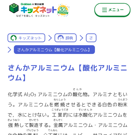
キッズネット
辞典
さ
さんかアルミニウム【酸化アルミニウム】
さんかアルミニウム【酸化アルミニ
ウム】
さんか
化学式 Al
O
アルミニウムの
酸化
物。アルミナともい
2
3
ねんしょう
ふんまつ
う。アルミニウムを
燃焼
させるとできる白色の
粉末
こうぎょうてき
すいさんか
で，水にとけない。
工業的
には
水酸化
アルミニウムを
きょうねつ
せいぞう
きんぞく
強熱
して
製造
する。
金属
アルミニウム・アルミニウム
げんりょう
てんねん