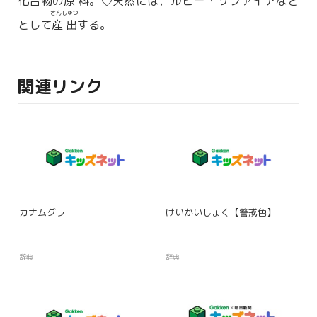
化合物の
原料
。◇
天然
には，ルビー・サファイアなど
さんしゅつ
として
産出
する。
関連リンク
カナムグラ
けいかいしょく【警戒色】
辞典
辞典