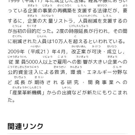
1999（
平成
11）年に
成立
した
法律
。
経営不振
におちい
きぎょう
じぎょう
さいこうちく
しえん
ほうりつ
よう
っている
企業
の
事業
の
再構築
を
支援
する
法律
だが，
要
きぎょう
たいりょう
じんいんさくげん
しえん
するに，
企業
の
大量
リストラ，
人員削減
を
支援
するの
とうしょ
もくてき
じげんえんちょう
が
当初
の
目的
だった。2度の
時限延長
が行われ，その間
さくげん
じんいん
こ
に
削減
された
人員
は10万人を
超
えるといわれている。
へいせい
かいせいあん
かけつ
せいりつ
2009年（
平成
21）年4月，
改正案
が
可決
・
成立
し，
じゅうぎょういん
いじょう
こよう
えいきょう
きぎょう
従業員
5000人
以上
で
雇用
への
影響
が大きい
企業
への
こうてきしきんちゅうにゅう
きゅうさい
かんきょう
ぶんや
公的資金注入
による
救済
，
環境
・エネルギー
分野
な
せいちょう
きたい
ど
成長
が
期待
される研究・開発事業への
さんぎょうかくしんきこう
しゅっし
「
産業革新機構
」からの
出資
などが新たにもりこまれ
た。
関連リンク