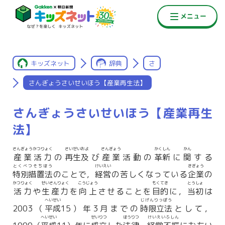
キッズネット
辞典
さ
さんぎょうさいせいほう【産業再生法】
さんぎょうさいせいほう【産業再生
法】
さんぎょうかつりょく
さいせいおよ
さんぎょう
かくしん
かん
産業活力
の
再生及
び
産業
活動の
革新
に
関
する
とくべつそちほう
けいえい
きぎょう
特別措置法
のことで，
経営
の苦しくなっている
企業
の
かつりょく
せいさんりょく
こうじょう
もくてき
とうしょ
活力
や
生産力
を
向上
させることを
目的
に，
当初
は
へいせい
じげんりっぽう
2003（
平成
15）年3月までの
時限立法
として，
へいせい
せいりつ
ほうりつ
けいえいふしん