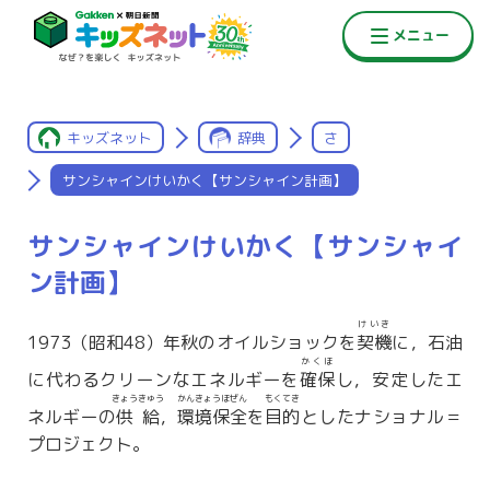
キッズネット
辞典
さ
サンシャインけいかく【サンシャイン計画】
サンシャインけいかく【サンシャイ
ン計画】
けいき
1973（昭和48）年秋のオイルショックを
契機
に，石油
かくほ
に代わるクリーンなエネルギーを
確保
し，安定したエ
きょうきゅう
かんきょうほぜん
もくてき
ネルギーの
供給
，
環境保全
を
目的
としたナショナル＝
プロジェクト。