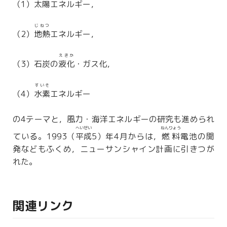
（1）太陽エネルギー，
じねつ
（2）
地熱
エネルギー，
えきか
（3）石炭の
液化
・ガス化，
すいそ
（4）
水素
エネルギー
の4テーマと，風力・海洋エネルギーの研究も進められ
へいせい
ねんりょう
ている。1993（
平成
5）年4月からは，
燃料
電池の開
発などもふくめ，ニューサンシャイン計画に引きつが
れた。
関連リンク