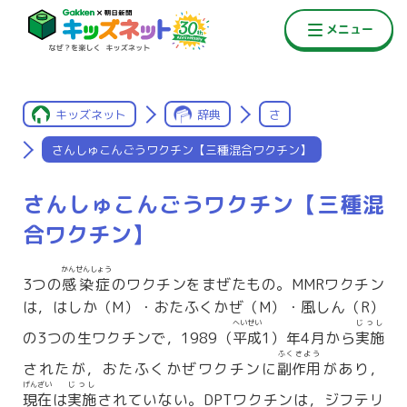
キッズネット
辞典
さ
さんしゅこんごうワクチン【三種混合ワクチン】
さんしゅこんごうワクチン【三種混
合ワクチン】
かんせんしょう
3つの
感染症
のワクチンをまぜたもの。MMRワクチン
は，はしか（M）・おたふくかぜ（M）・風しん（R）
へいせい
じっし
の3つの生ワクチンで，1989（
平成
1）年4月から
実施
ふくさよう
されたが，おたふくかぜワクチンに
副作用
があり，
げんざい
じっし
現在
は
実施
されていない。DPTワクチンは，ジフテリ