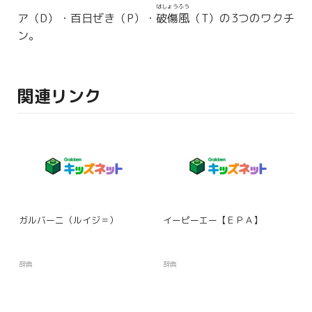
はしょうふう
ア（D）・百日ぜき（P）・
破傷風
（T）の3つのワクチ
ン。
関連リンク
ガルバーニ（ルイジ＝）
イーピーエー【ＥＰＡ】
辞典
辞典