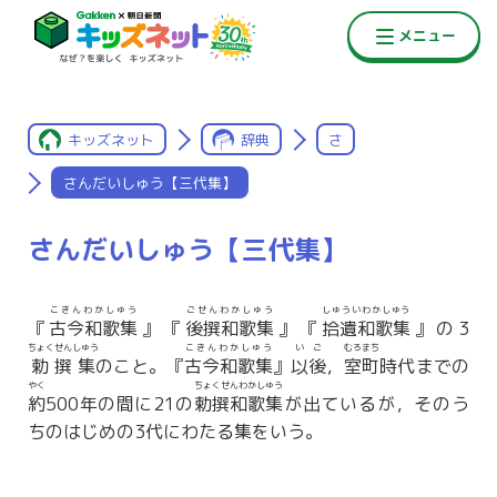
キッズネット
辞典
さ
さんだいしゅう【三代集】
さんだいしゅう【三代集】
こきんわかしゅう
ごせんわかしゅう
しゅういわかしゅう
『
古今和歌集
』『
後撰和歌集
』『
拾遺和歌集
』の3
ちょくせんしゅう
こきんわかしゅう
いご
むろまち
勅撰集
のこと。『
古今和歌集
』
以後
，
室町
時代までの
やく
ちょくせんわかしゅう
約
500年の間に21の
勅撰和歌集
が出ているが，そのう
ちのはじめの3代にわたる集をいう。