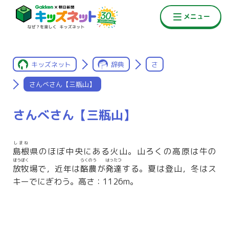
キッズネット
辞典
さ
さんべさん【三瓶山】
さんべさん【三瓶山】
しまね
島根
県のほぼ中央にある火山。山ろくの高原は牛の
ほうぼく
らくのう
はったつ
放牧
場で，近年は
酪農
が
発達
する。夏は登山，冬はス
キーでにぎわう。高さ：1126m。