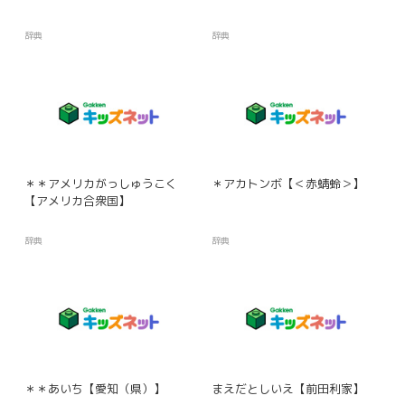
辞典
辞典
＊＊アメリカがっしゅうこく
＊アカトンボ【＜赤蜻蛉＞】
【アメリカ合衆国】
辞典
辞典
＊＊あいち【愛知（県）】
まえだとしいえ【前田利家】