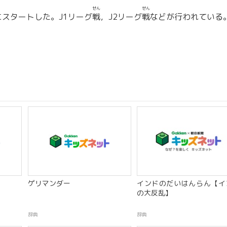
せん
せん
にスタートした。J1リーグ
戦
，J2リーグ
戦
などが行われている
ゲリマンダー
インドのだいはんらん【イ
の大反乱】
辞典
辞典