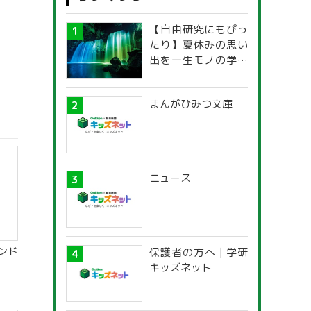
。
【自由研究にもぴっ
たり】夏休みの思い
出を一生モノの学び
に！「光の不思議」
探究ガイド
まんがひみつ文庫
ニュース
ンド
保護者の方へ | 学研
キッズネット