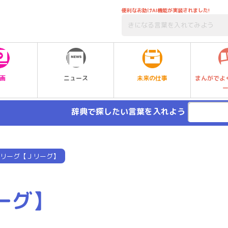
便利なお助けAI機能が実装されました!
未来の仕事
画
ニュース
まんがでよ
辞典で探したい言葉を入れよう
リーグ【Ｊリーグ】
ーグ】