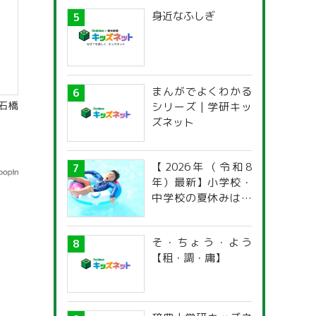
身近なふしぎ
まんがでよくわかる
石橋
シリーズ | 学研キッ
ズネット
【2026年（令和8
年）最新】小学校・
中学校の夏休みはい
つからいつまで？ 都
道府県別「夏季休暇
そ・ちょう・よう
一覧」
【租・調・庸】