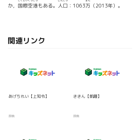
こくさいくうこう
じんこう
まん
か，
国際空港
もある。
人口
：1063
万
（2013年）。
関連リンク
あげちれい【上知令】
ききん【飢饉】
辞典
辞典