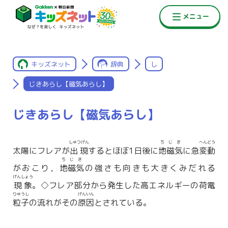
キッズネット
辞典
し
じきあらし【磁気あらし】
じきあらし【磁気あらし】
しゅつげん
ちじき
へんどう
太陽にフレアが
出現
するとほぼ1日後に
地磁気
に急
変動
ちじき
がおこり，
地磁気
の強さも向きも大きくみだれる
げんしょう
現象
。◇フレア部分から発生した高エネルギーの荷電
りゅうし
げんいん
粒子
の流れがその
原因
とされている。