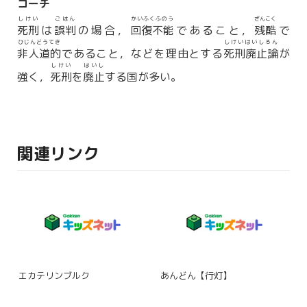
コーチ
しけい
ごはん
かいふくふのう
ざんこく
死刑
は
誤判
の場合，
回復不能
であること，
残酷
で
ひじんどうてき
しけいはいしろん
非人道的
であること，などを理由とする
死刑廃止論
が
しけい
はいし
強く，
死刑
を
廃止
する国が多い。
関連リンク
エカテリンブルク
あんどん【行灯】