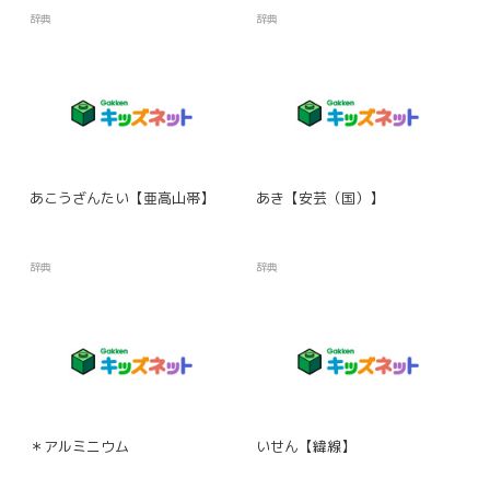
辞典
辞典
あこうざんたい【亜高山帯】
あき【安芸（国）】
辞典
辞典
＊アルミニウム
いせん【緯線】