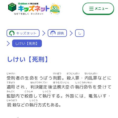
キッズネット
辞典
し
しけい【死刑】
しけい【死刑】
じゅけい
けいばつ
さつじんざい
ないらんざい
受刑
者の生命をうばう
刑罰
。
殺人罪
・
内乱罪
などに
てきよう
はんけつ
かくてい
ほうむだいじん
しっこうめいれい
適用
され，
判決
確定
後
法務大臣
の
執行命令
を受けて
かんごく
こうしゅ
しっこう
監獄
内で
絞首
して
執行
する。外国には，電気いす・
じゅうさつ
しっこう
銃殺
などの
執行
方式もある。