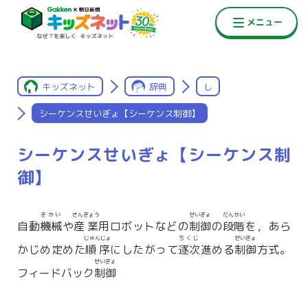
キッズネット
辞典
し
シーケンスせいぎょ【シーケンス制御】
シーケンスせいぎょ【シーケンス制
御】
きかい
さんぎょう
せいぎょ
だんかい
自動
機械
や
産業
用ロボットなどの
制御
の
段階
を，あら
じゅんじょ
ちくじ
せいぎょ
かじめ定めた
順序
にしたがって
逐次
進める
制御
方式。
せいぎょ
フィードバック
制御