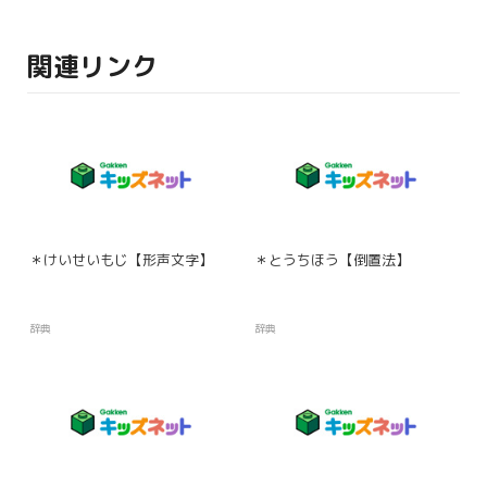
関連リンク
＊けいせいもじ【形声文字】
＊とうちほう【倒置法】
辞典
辞典