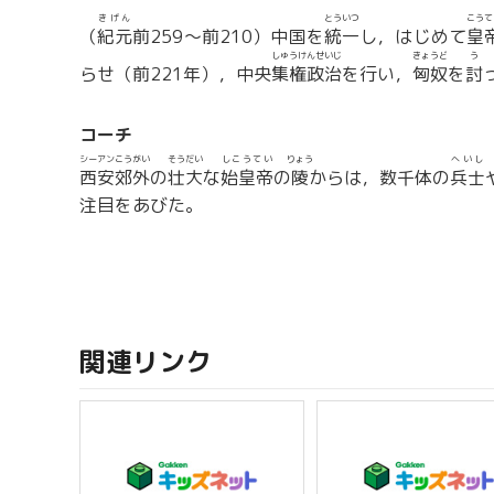
きげん
とういつ
こうて
（
紀元
前259〜前210）中国を
統一
し，はじめて
皇
しゅうけんせいじ
きょうど
う
らせ（前221年），中央
集権政治
を行い，
匈奴
を
討
コーチ
シーアン
こうがい
そうだい
しこうてい
りょう
へいし
西安
郊外
の
壮大
な
始皇帝
の
陵
からは，数千体の
兵士
注目をあびた。
関連リンク