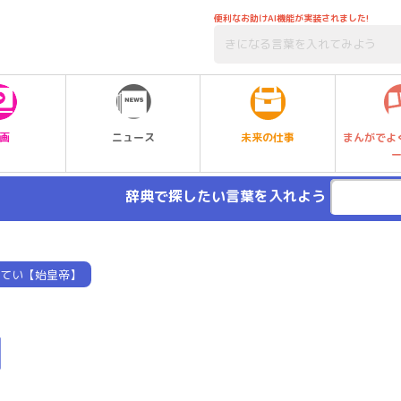
便利なお助けAI機能が実装されました!
未来の仕事
画
ニュース
まんがでよ
辞典で探したい言葉を入れよう
てい【始皇帝】
】