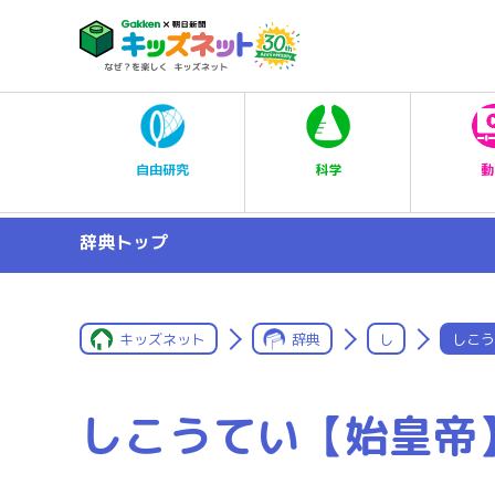
科学
自由研究
動
辞典トップ
キッズネット
辞典
し
しこう
しこうてい【始皇帝