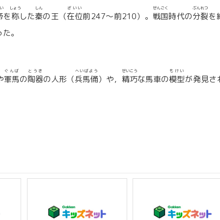
い
しょう
しん
ざいい
せんごく
ぶんれつ
帝
を
称
した
秦
の王（
在位
前247〜前210）。
戦国
時代の
分裂
を
った。
ぐんば
とうき
へいばよう
せいこう
もけい
や
軍馬
の
陶器
の人形（
兵馬俑
）や，
精巧
な馬車の
模型
が発見さ