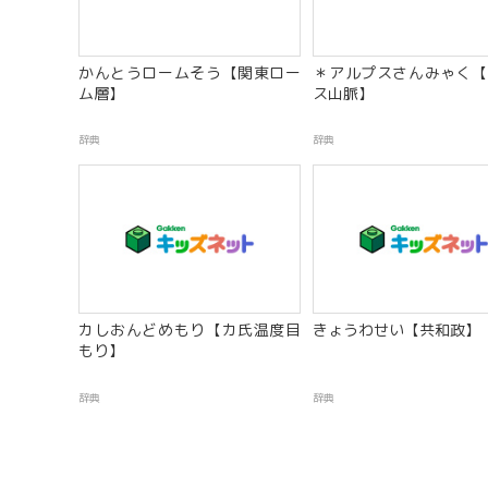
かんとうロームそう【関東ロー
＊アルプスさんみゃく【
ム層】
ス山脈】
辞典
辞典
カしおんどめもり【カ氏温度目
きょうわせい【共和政】
もり】
辞典
辞典