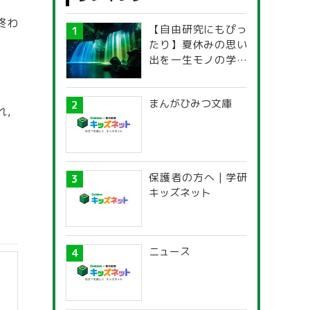
終わ
【自由研究にもぴっ
たり】夏休みの思い
出を一生モノの学び
に！「光の不思議」
探究ガイド
まんがひみつ文庫
れ，
保護者の方へ | 学研
キッズネット
ニュース