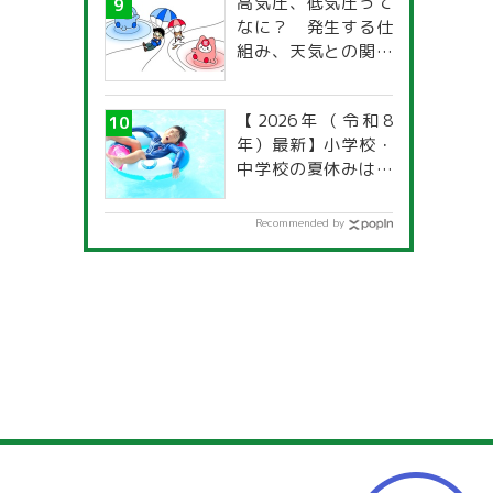
高気圧、低気圧って
なに？ 発生する仕
組み、天気との関係
は？
【2026年（令和8
年）最新】小学校・
中学校の夏休みはい
つからいつまで？ 都
道府県別「夏季休暇
Recommended by
一覧」