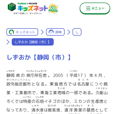
キッズネット
辞典
し
しずおか【静岡（市）】
しずおか【静岡（市）】
しずおか
けんちょうしょざいち
へいせい
静岡
県の
県庁所在地
。2005（
平成
17）年4月，
せいれいしていとし
なごや
政令指定都市
となる。東海地方では
名古屋
につぐ商
ちいき
くのうさん
業・工業都市で，東海工業
地域
の一部である。
久能山
とくさん
いしがき
ろくでは
特産
の
石垣
イチゴのほか，ミカンの生産地と
しみず
ぼうえき
えんようぎょぎょう
きち
なっており，
清水
港は
貿易
港，
遠洋漁業
の
基地
として