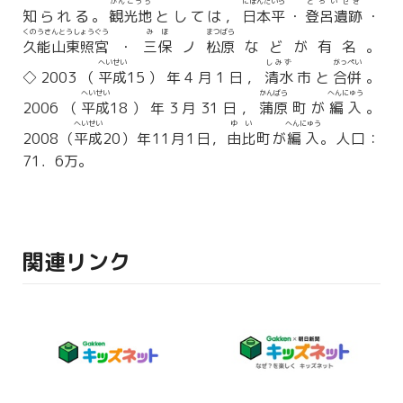
かんこうち
にほんだいら
とろいせき
知られる。
観光地
としては，
日本平
・
登呂遺跡
・
くのうさんとうしょうぐう
みほ
まつばら
久能山東照宮
・
三保
ノ
松原
などが有名。
へいせい
しみず
がっぺい
◇2003（
平成
15）年4月1日，
清水
市と
合併
。
へいせい
かんばら
へんにゅう
2006（
平成
18）年3月31日，
蒲原
町が
編入
。
へいせい
ゆい
へんにゅう
2008（
平成
20）年11月1日，
由比
町が
編入
。人口：
71．6万。
関連リンク