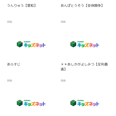
うんりゅう【雲粒】
あんぽとうそう【安保闘争】
辞典
辞典
あらすじ
＊＊あしかがよしみつ【足利義
満】
辞典
辞典