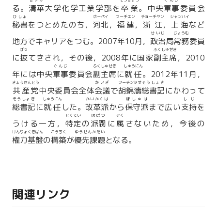
せいか
そつぎょう
ぐんじ
る。
清華
大学化学工業学部を
卒業
。中央
軍事
委員会
ひしょ
ホーペイ
フーチエン
チョーチヤン
シャンハイ
秘書
をつとめたのち，
河北
，
福建
，
浙江
，
上海
など
せいじ
じょうむ
地方でキャリアをつむ。2007年10月，
政治
局
常務
委員
ばっ
ふくしゅせき
に
抜
てきされ，その後，2008年に国家
副主席
，2010
ぐんじ
ふくしゅせき
しゅうにん
年には中央
軍事
委員会
副主席
に
就任
。2012年11月，
きょうさんとう
かいぎ
フーチンタオ
そうしょき
共産党
中央委員会全体
会議
で
胡錦濤
総書記
にかわって
そうしょき
しゅうにん
かいかくは
ほしゅは
しじ
総書記
に
就任
した。
改革派
から
保守派
まで広い
支持
を
とくてい
はばつ
ぞく
うける一方，
特定
の
派閥
に
属
さないため，今後の
けんりょくきばん
こうちく
ゆうせんかだい
権力基盤
の
構築
が
優先課題
となる。
関連リンク