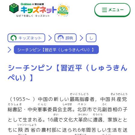
キッズネット
辞典
し
シーチンピン【習近平（しゅうきんぺい）】
シーチンピン【習近平（しゅうきん
ぺい）】
さいこうしどう
きょうさんとう
（1953〜 ）中国の新しい
最高指導
者，中国
共産党
そうしょき
ぐんじ
しゅせき
ペキン
ふく
総書記
・中央
軍事
委員会
主席
。
北京
市で元
副
首相の子
さい
かくめい
そうぐう
として生まれる。16
歳
で文化大
革命
に
遭遇
，家族とと
シャンシーしょう
もに
陝西省
の農村部に送られ6年間苦しい生活を送