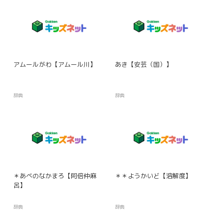
アムールがわ【アムール川】
あき【安芸（国）】
辞典
辞典
＊あべのなかまろ【阿倍仲麻
＊＊ようかいど【溶解度】
呂】
辞典
辞典