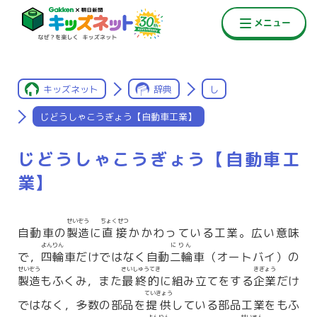
キッズネット
辞典
し
じどうしゃこうぎょう【自動車工業】
じどうしゃこうぎょう【自動車工
業】
せいぞう
ちょくせつ
自動車の
製造
に
直接
かかわっている工業。広い意味
よんりん
にりん
で，
四輪
車だけではなく自動
二輪
車（オートバイ）の
せいぞう
さいしゅうてき
きぎょう
製造
もふくみ，また
最終的
に組み立てをする
企業
だけ
ていきょう
ではなく，多数の部品を
提供
している部品工業をもふ