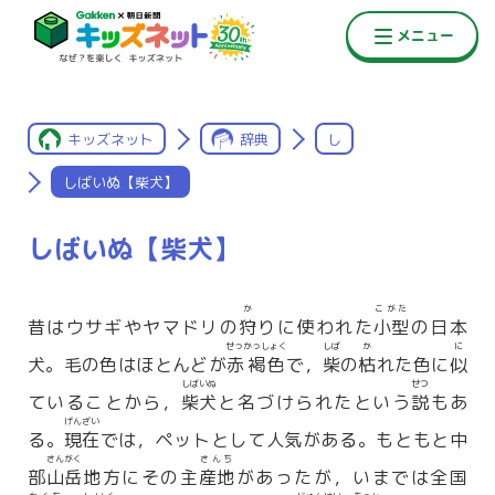
キッズネット
辞典
し
しばいぬ【柴犬】
しばいぬ【柴犬】
か
こがた
昔はウサギやヤマドリの
狩
りに使われた
小型
の日本
せっかっしょく
しば
か
に
犬。毛の色はほとんどが
赤褐色
で，
柴
の
枯
れた色に
似
しばいぬ
せつ
ていることから，
柴犬
と名づけられたという
説
もあ
げんざい
る。
現在
では，ペットとして人気がある。もともと中
さんがく
さんち
部
山岳
地方にその主
産地
があったが，いまでは全国