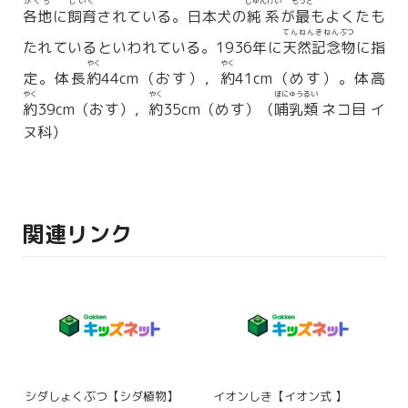
かくち
しいく
じゅんけい
もっと
各地
に
飼育
されている。日本犬の
純系
が
最
もよくたも
てんねんきねんぶつ
たれているといわれている。1936年に
天然記念物
に指
やく
やく
定。体長
約
44cm（おす），
約
41cm（めす）。体高
やく
やく
ほにゅうるい
約
39cm（おす），
約
35cm（めす）（
哺乳類
ネコ目 イ
ヌ科）
関連リンク
シダしょくぶつ【シダ植物】
イオンしき【イオン式 】