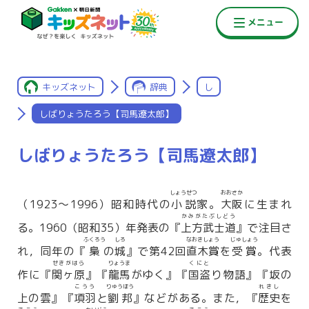
キッズネット
辞典
し
しばりょうたろう【司馬遼太郎】
しばりょうたろう【司馬遼太郎】
しょうせつ
おおさか
（1923〜1996）昭和時代の
小説
家。
大阪
に生まれ
かみがたぶしどう
る。1960（昭和35）年発表の『
上方武士道
』で注目さ
ふくろう
しろ
なおきしょう
じゅしょう
れ，同年の『
梟
の
城
』で第42回
直木賞
を
受賞
。代表
せきがはら
りょうま
くにと
作に『
関ヶ原
』『
龍馬
がゆく』『
国盗
り物語』『坂の
こうう
りゅうほう
れきし
上の雲』『
項羽
と
劉邦
』などがある。また，『
歴史
を