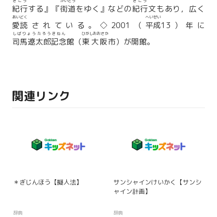
きこう
かいどう
きこう
紀行
する』『
街道
をゆく』などの
紀行
文もあり，広く
あいどく
へいせい
愛読
されている。◇2001（
平成
13）年に
しばりょうたろうきねん
ひがしおおさか
司馬遼太郎記念
館（
東大阪
市）が開館。
関連リンク
＊ぎじんほう【擬人法】
サンシャインけいかく【サンシ
ャイン計画】
辞典
辞典