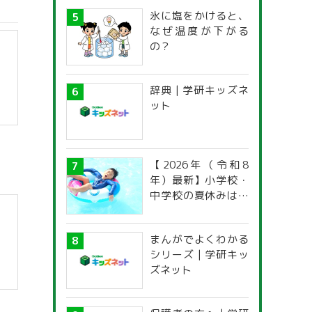
氷に塩をかけると、
なぜ温度が下がる
の？
辞典 | 学研キッズネ
ット
【2026年（令和8
年）最新】小学校・
中学校の夏休みはい
つからいつまで？ 都
道府県別「夏季休暇
まんがでよくわかる
一覧」
シリーズ | 学研キッ
ズネット