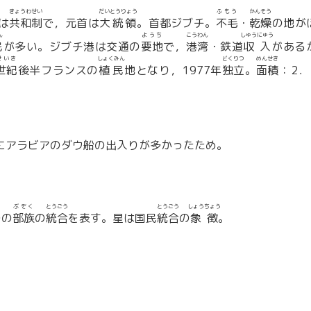
きょうわせい
だいとうりょう
ふもう
かんそう
は
共和制
で，元首は
大統領
。首都ジブチ。
不毛
・
乾燥
の地が
ん
ようち
こうわん
しゅうにゅう
民
が多い。ジブチ港は交通の
要地
で，
港湾
・鉄道
収入
がある
せいき
しょくみん
どくりつ
めんせき
世紀
後半フランスの
植民
地となり，1977年
独立
。
面積
：2．
にアラビアのダウ船の出入りが多かったため。
ぶぞく
とうごう
とうごう
しょうちょう
つの
部族
の
統合
を表す。星は国民
統合
の
象徴
。