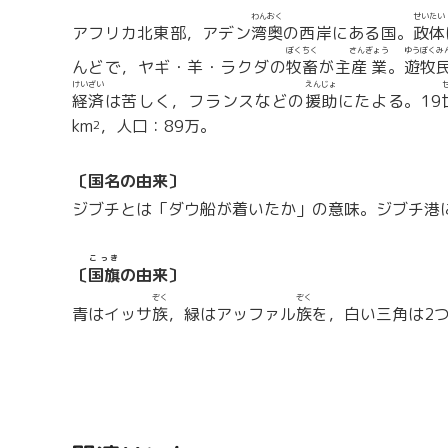
わんおく
せいたい
アフリカ北東部，アデン
湾奥
の西岸にある国。
政体
ぼくちく
さんぎょう
ゆうぼくみ
んどで，ヤギ・羊・ラクダの
牧畜
が主
産業
。
遊牧
けいざい
えんじょ
経済
は苦しく，フランスなどの
援助
にたよる。19
km
，人口：89万。
2
〔国名の由来〕
ジブチとは「ダウ船が着いたか」の意味。ジブチ港
こっき
〔
国旗
の由来〕
ぞく
ぞく
青はイッサ
族
，緑はアッファル
族
を，白い三角は2