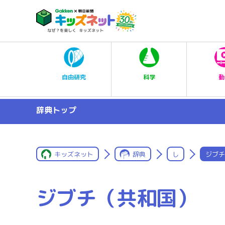
科学
自由研究
動
辞典トップ
キッズネット
辞典
し
ジブチ
ジブチ（共和国）