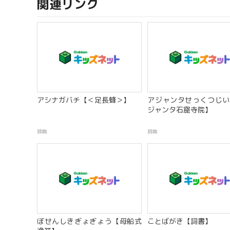
関連リンク
アシナガバチ【＜足長蜂＞】
アジャンタせっくつじい
ジャンタ石窟寺院】
辞典
辞典
ぼせんしきぎょぎょう【母船式
ことばがき【詞書】