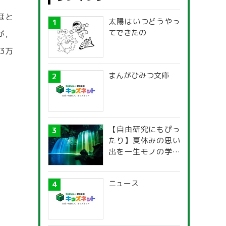
ほと
太陽はいつどうやっ
てできたの
が，
3万
まんがひみつ文庫
【自由研究にもぴっ
たり】夏休みの思い
出を一生モノの学び
に！「光の不思議」
探究ガイド
ニュース