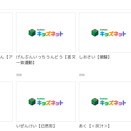
ん【ア
げんぶんいっちうんどう【言文
しおさい【潮騒】
一致運動】
辞典
辞典
いぜんけい【已然形】
あく【＜灰汁＞】