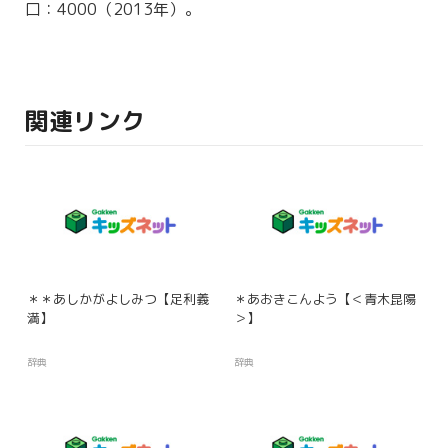
口：4000（2013年）。
関連リンク
＊＊あしかがよしみつ【足利義
＊あおきこんよう【＜青木昆陽
満】
＞】
辞典
辞典