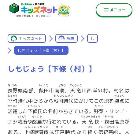
キッズネット
辞典
し
しもじょう【下條（村）】
しもじょう【下條（村）】
ながの
いいだ
どなり
てんりゅう
長野
県南部，
飯田
市南
隣
，
天竜
川西岸の村。村名は
むろまち
せんごくじだい
きょてん
室町
時代中ごろから
戦国時代
にかけてこの地を
拠点
に
かつやく
しもじょうし
やさい
活躍
した
下條氏
の名前からきている。
野菜
・リンゴ・
さいばい
らくのう
てんりゅうきょう
おやだ
ナシ
栽培
や
酪農
が行われている。
天竜峡
・
親田
高原が
しもじょうかぶき
えど
つづ
でんとうげいのう
ある。
下條歌舞伎
は
江戸
時代から
続
く
伝統芸能
。人