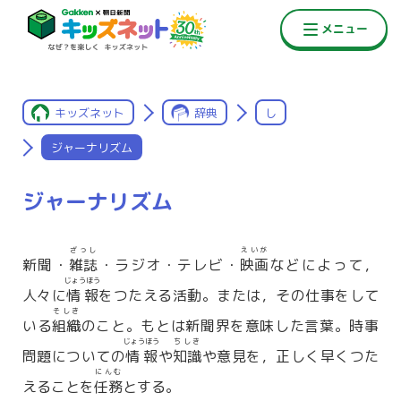
キッズネット
辞典
し
ジャーナリズム
ジャーナリズム
ざっし
えいが
新聞・
雑誌
・ラジオ・テレビ・
映画
などによって，
じょうほう
人々に
情報
をつたえる活動。または，その仕事をして
そしき
いる
組織
のこと。もとは新聞界を意味した言葉。時事
じょうほう
ちしき
問題についての
情報
や
知識
や意見を，正しく早くつた
にんむ
えることを
任務
とする。