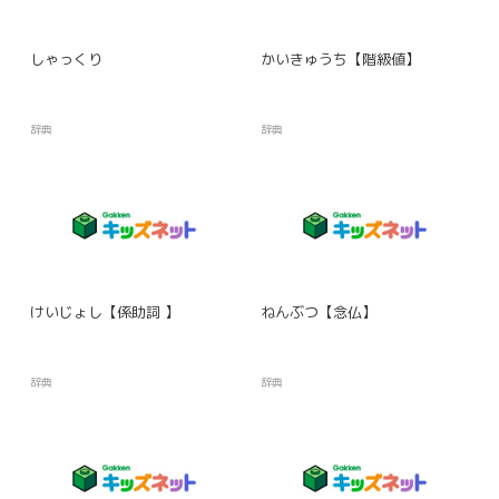
しゃっくり
かいきゅうち【階級値】
辞典
辞典
けいじょし【係助詞 】
ねんぶつ【念仏】
辞典
辞典