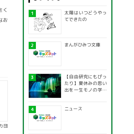
をく
太陽はいつどうやっ
てできたの
なお
まんがひみつ文庫
【自由研究にもぴっ
たり】夏休みの思い
出を一生モノの学び
に！「光の不思議」
探究ガイド
ニュース
力団