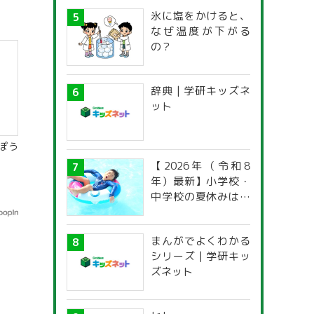
氷に塩をかけると、
なぜ温度が下がる
の？
辞典 | 学研キッズネ
ット
ぽう
【2026年（令和8
年）最新】小学校・
中学校の夏休みはい
つからいつまで？ 都
道府県別「夏季休暇
まんがでよくわかる
一覧」
シリーズ | 学研キッ
ズネット