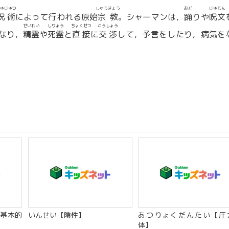
ゅじゅつ
しゅうきょう
おど
じゅもん
呪術
によって行われる原始
宗教
。シャーマンは，
踊
りや
呪文
せいれい
しりょう
ちょくせつ
こうしょう
なり，
精霊
や
死霊
と
直接
に
交渉
して，予言をしたり，病気を
基本的
いんせい【陰性】
あつりょくだんたい【圧
体】