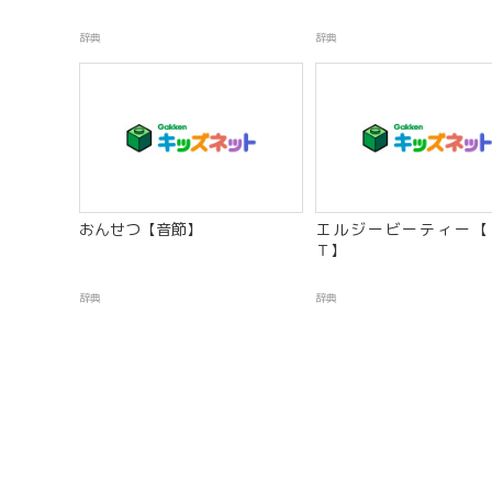
辞典
辞典
おんせつ【音節】
エルジービーティー【
Ｔ】
辞典
辞典