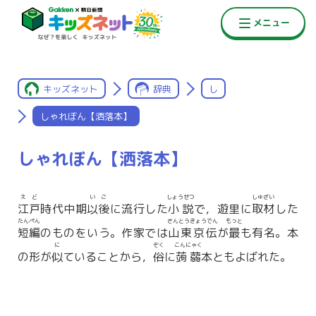
キッズネット
辞典
し
しゃれぼん【洒落本】
しゃれぼん【洒落本】
えど
いご
しょうせつ
しゅざい
江戸
時代中期
以後
に流行した
小説
で，遊里に
取材
した
たんぺん
さんとうきょうでん
もっと
短編
のものをいう。作家では
山東京伝
が
最
も有名。本
に
ぞく
こんにゃく
の形が
似
ていることから，
俗
に
蒟蒻
本ともよばれた。