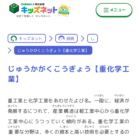
キッズネット
辞典
し
じゅうかがくこうぎょう【重化学工業】
じゅうかがくこうぎょう【重化学工
業】
いっぱん
けいざい
重工業と化学工業をあわせたよび名。
一般
に，
経済
が
はってん
さんぎょうこうぞう
発展
するにつれて，
産業構造
は軽工業中心から重化学
けいこう
工業中心にうつっていく
傾向
がある。重化学工業の
じゅうよう
しほん
ぎじゅつ
ひつよう
重要
な分野は，多くの
資本
と高い
技術
を
必要
とするの