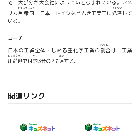
で，大部分が大会社によっていとなまれている。アメ
がっしゅうこく
はったつ
リカ
合衆国
・日本・ドイツなど先進工業国に
発達
して
いる。
コーチ
わりあい
日本の工業全体にしめる重化学工業の
割合
は，工業
しゅっかがく
やく
たっ
出荷額
では
約
3分の2に
達
する。
関連リンク