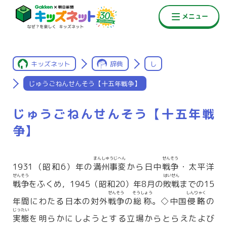
キッズネット
辞典
し
じゅうごねんせんそう【十五年戦争】
じゅうごねんせんそう【十五年戦
争】
まんしゅうじへん
せんそう
1931（昭和6）年の
満州事変
から日中
戦争
・太平洋
せんそう
はいせん
戦争
をふくめ，1945（昭和20）年8月の
敗戦
までの15
せんそう
そうしょう
しんりゃく
年間にわたる日本の対外
戦争
の
総称
。◇中国
侵略
の
じったい
実態
を明らかにしようとする立場からとらえたよび