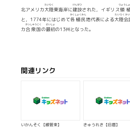
たいりく
けんせつ
りょう
し
北アメリカ
大陸
東海岸に
建設
された，イギリス
領
かくしょくみん
たいりくかい
と，1774年にはじめて
各植民
地代表による
大陸会
がっしゅうこく
さいしょ
カ
合衆国
の
最初
の13州となった。
関連リンク
いかんそく【維管束】
きゅうれき【旧暦】