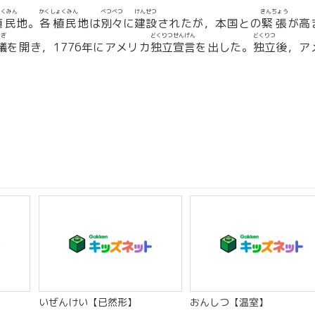
ょくみん
かくしょくみん
べつべつ
けんせつ
きんちょう
植民
地。
各植民
地は
別々
に
建設
されたが，本国との
緊張
が高
ぎ
どくりつせんげん
どくりつ
議
を開き，1776年にアメリカ
独立宣言
を出した。
独立
後，ア
いぜんけい【已然形】
おんしつ【温室】