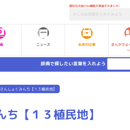
便利なお助けAI機能が実装されました!
未来の仕事
画
ニュース
まんがでよ
辞典で探したい言葉を入れよう
さんしょくみんち【１３植民地】
んち【１３植民地】