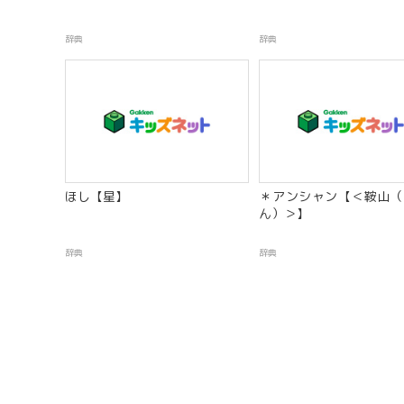
辞典
辞典
ほし【星】
＊アンシャン【＜鞍山（
ん）＞】
辞典
辞典