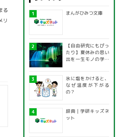
まる
まんがひみつ文庫
メリ
【自由研究にもぴっ
たり】夏休みの思い
出を一生モノの学び
に！「光の不思議」
探究ガイド
氷に塩をかけると、
なぜ温度が下がる
の？
辞典 | 学研キッズネ
ット