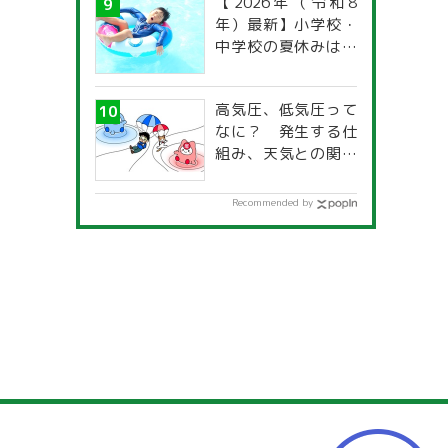
【2026年（令和8
年）最新】小学校・
中学校の夏休みはい
つからいつまで？ 都
道府県別「夏季休暇
高気圧、低気圧って
一覧」
なに？ 発生する仕
組み、天気との関係
は？
Recommended by