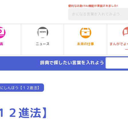
便利なお助けAI機能が実装されました!
未来の仕事
画
ニュース
まんがでよ
辞典で探したい言葉を入れよう
にしんほう【１２進法】
１２進法】