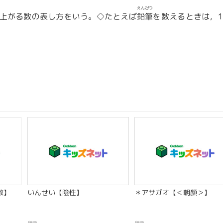
えんぴつ
つ上がる数の表し方をいう。◇たとえば
鉛筆
を数えるときは，1
数】
いんせい【陰性】
＊アサガオ【＜朝顔＞】