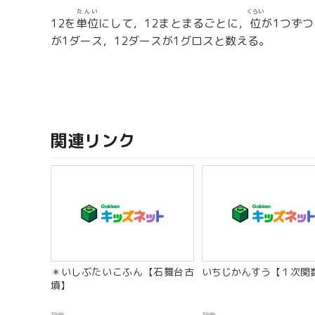
たんい
くらい
12を
単位
にして，12まとまるごとに，
位
が1つず
が1ダース，12ダースが1グロスと数える。
関連リンク
＊いしぶたいこふん【石舞台古
いちじかんすう【１次関
墳】