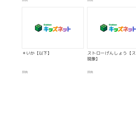
辞典
辞典
＊いか【以下】
ストローげんしょう【ス
現象】
辞典
辞典