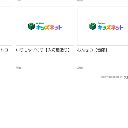
辞典
辞典
トロー
いりもやづくり【入母屋造り】
おんせつ【音節】
辞典
辞典
Recommended by