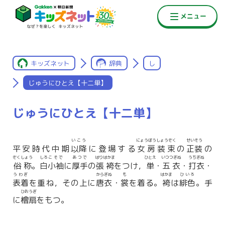
キッズネット
辞典
し
じゅうにひとえ【十二単】
じゅうにひとえ【十二単】
いこう
にょうぼうしょうぞく
せいそう
平安時代中期
以降
に登場する
女房装束
の
正装
の
ぞくしょう
しろ
こそで
あつで
はりはかま
ひとえ
いつつぎぬ
うちぎぬ
俗称
。
白
小袖
に
厚手
の
張袴
をつけ，
単
・
五衣
・
打衣
・
うわぎ
からぎぬ
も
はかま
ひいろ
表着
を重ね，その上に
唐衣
・
裳
を着る。
袴
は
緋色
。手
ひおうぎ
に
檜扇
をもつ。