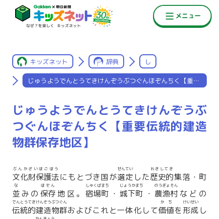
キッズネット
辞典
し
じゅうようでんとうてきけんぞうぶつぐんほぞんちく【重要伝統的
じゅうようでんとうてきけんぞうぶ
つぐんほぞんちく【重要伝統的建造
物群保存地区】
ぶんかざいほごほう
せんてい
れきしてき
文化財保護法
にもとづき国が
選定
した
歴史的
集落・町
な
ほぞん
しゅくばまち
じょうかまち
のうぎょそん
並
みの
保存
地区。
宿場町
・
城下町
・
農漁村
などの
でんとうてきけんぞうぶつぐん
かち
けいせい
伝統的建造物群
およびこれと一体化して
価値
を
形成
し
かんきょう