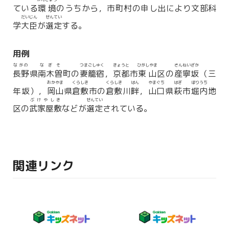
ている
環境
のうちから，市町村の申し出により文部科
だいじん
せんてい
学
大臣
が
選定
する。
用例
ながの
なぎそ
つまごしゅく
きょうと
ひがしやま
さんねいざか
長野
県
南木曽
町の
妻籠宿
，
京都
市
東山
区の
産寧坂
（三
おかやま
くらしき
くらしき
はん
やまぐち
はぎ
ほりうち
年坂），
岡山
県
倉敷
市の
倉敷
川
畔
，
山口
県
萩
市
堀内
地
ぶけやしき
せんてい
区の
武家屋敷
などが
選定
されている。
関連リンク