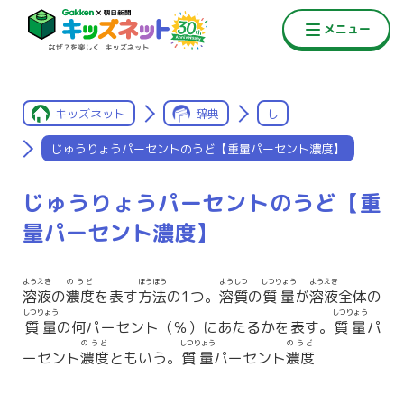
キッズネット
辞典
し
じゅうりょうパーセントのうど【重量パーセント濃度】
じゅうりょうパーセントのうど【重
量パーセント濃度】
ようえき
のうど
ほうほう
ようしつ
しつりょう
ようえき
溶液
の
濃度
を表す
方法
の1つ。
溶質
の
質量
が
溶液
全体の
しつりょう
しつりょう
質量
の何パーセント（％）にあたるかを表す。
質量
パ
のうど
しつりょう
のうど
ーセント
濃度
ともいう。
質量
パーセント
濃度