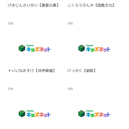
げきじんさいがい【激甚災害】
こくふうぶんか【国風文化】
辞典
辞典
＊いいなおすけ【井伊直弼】
けっかく【結核】
辞典
辞典