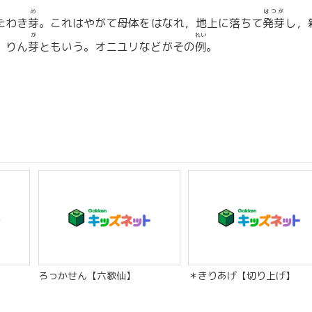
め
はつが
たわき
芽
。これはやがて母体をはなれ，地上に落ちて
発芽
し，
が
れい
。りん
芽
ともいう。オニユリなどがその
例
。
ろっかせん【六歌仙】
＊きりあげ【切り上げ】