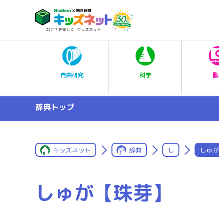
科学
自由研究
動
辞典トップ
キッズネット
辞典
し
しゅが
しゅが【珠芽】