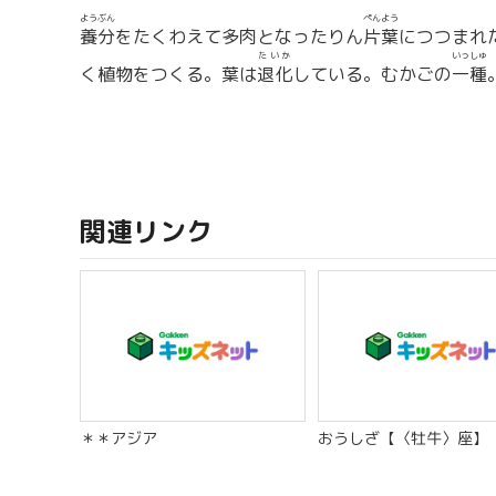
ようぶん
ぺん
よう
養分
をたくわえて多肉となったりん
片
葉
につつまれ
たいか
いっしゅ
く植物をつくる。葉は
退化
している。むかごの
一種
関連リンク
＊＊アジア
おうしざ【〈牡牛〉座】