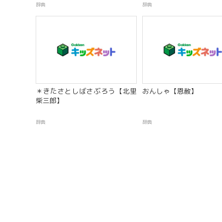
辞典
辞典
＊きたさとしばさぶろう【北里
おんしゃ【恩赦】
柴三郎】
辞典
辞典