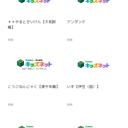
＊＊やまとせいけん【大和政
アンダンテ
権】
辞典
辞典
こうごねんじゃく【庚午年籍】
いず【伊豆（国）】
辞典
辞典