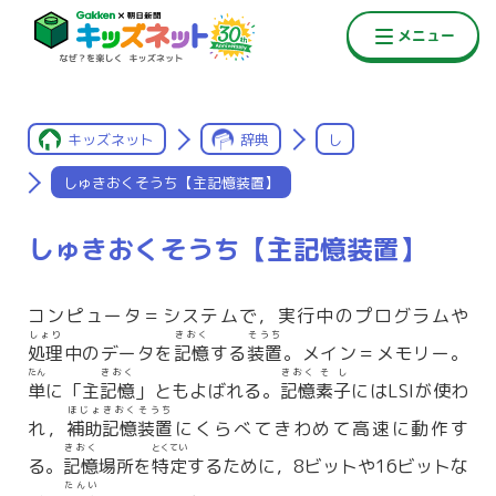
キッズネット
辞典
し
しゅきおくそうち【主記憶装置】
しゅきおくそうち【主記憶装置】
コンピュータ＝システムで，実行中のプログラムや
しょり
きおく
そうち
処理
中のデータを
記憶
する
装置
。メイン＝メモリー。
たん
きおく
きおく
そし
単
に「主
記憶
」ともよばれる。
記憶
素子
にはLSIが使わ
ほじょきおくそうち
れ，
補助記憶装置
にくらべてきわめて高速に動作す
きおく
とくてい
る。
記憶
場所を
特定
するために，8ビットや16ビットな
たんい