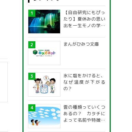
【自由研究にもぴっ
たり】夏休みの思い
出を一生モノの学び
に！「光の不思議」
探究ガイド
まんがひみつ文庫
氷に塩をかけると、
なぜ温度が下がる
の？
雲の種類っていくつ
あるの？ カタチに
よって名前や特徴が
違うの？