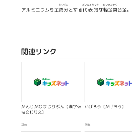
せいぶん
だいひょうてき
けいきんぞく
アルミニウムを主
成分
とする
代表的
な
軽金属
合金。
関連リンク
かんじかなまじりぶん【漢字仮
かげろう【かげろう】
名交じり文】
辞典
辞典