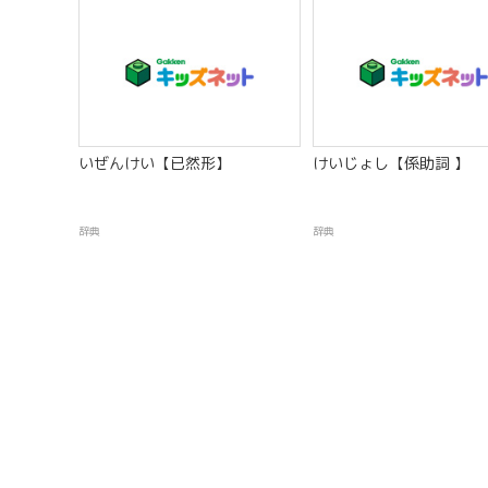
いぜんけい【已然形】
けいじょし【係助詞 】
辞典
辞典