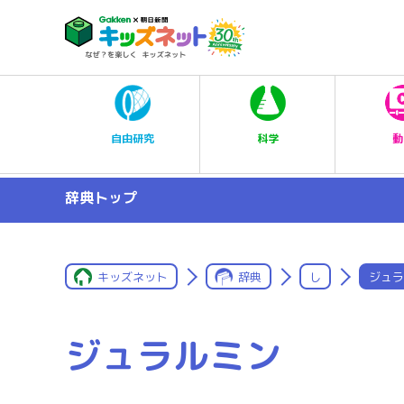
科学
自由研究
動
辞典トップ
キッズネット
辞典
し
ジュラ
ジュラルミン