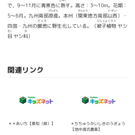
じゅく
で，9〜11月に青黒色に
熟
す。高さ：3〜10m。花期：
げんさん
かんとう
いせい
5〜6月。九州南部
原産
。本州（
関東
地方南部
以西
）・
だんち
ひししょくぶつ
四国・九州の
暖地
に野生化している。（
被子植物
ヤシ
もく
か
目
ヤシ
科
）
関連リンク
＊＊あいち【愛知（県）】
＊ちちゅうかいしきのうぎょう
【地中海式農業】