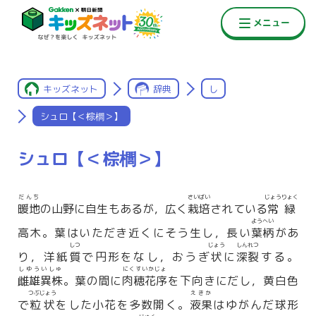
キッズネット
辞典
し
シュロ【＜棕櫚＞】
シュロ【＜棕櫚＞】
だんち
さいばい
じょうりょく
暖地
の山野に自生もあるが，広く
栽培
されている
常緑
ようへい
高木。葉はいただき近くにそう生し，長い
葉柄
があ
しつ
じょう
しんれつ
り，洋紙
質
で円形をなし，おうぎ
状
に
深裂
する。
しゆういしゅ
にくすいかじょ
雌雄異株
。葉の間に
肉穂花序
を下向きにだし，黄白色
つぶじょう
えきか
で
粒状
をした小花を多数開く。
液果
はゆがんだ球形