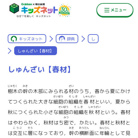
キッズネット
辞典
し
しゅんざい【春材】
しゅんざい【春材】
じゅもく
みき
ざい
樹木
の
幹
の木部にみられる
材
のうち，春から夏にかけ
さいぼう
そしき
しゅんざい
てつくられた大きな
細胞
の
組織
を
春材
といい，夏から
さいぼう
そしき
しゅうざい
秋につくられた小さな
細胞
の
組織
を
秋材
という。春材
みつ
はやわらかく，秋材はち
密
で，かたい。春材と秋材と
こうご
そう
みき
おうだん
ねんりん
は
交互
に
層
になっており，
幹
の
横断
面に
年輪
として見