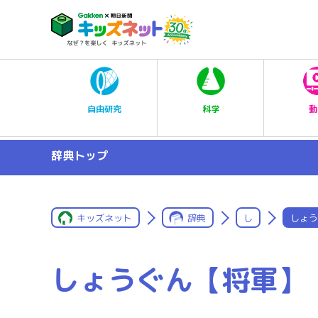
科学
自由研究
動
辞典トップ
キッズネット
辞典
し
しょう
しょうぐん【将軍】