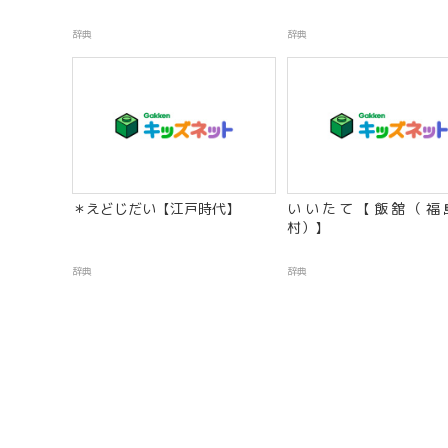
辞典
辞典
＊えどじだい【江戸時代】
いいたて【飯舘（福
村）】
辞典
辞典