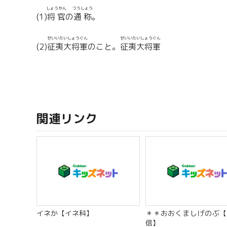
しょうかん
つうしょう
(1)
将官
の
通称
。
せいいたいしょうぐん
せいいたいしょうぐん
(2)
征夷大将軍
のこと。
征夷大将軍
関連リンク
イネか【イネ科】
＊＊おおくましげのぶ【
信】