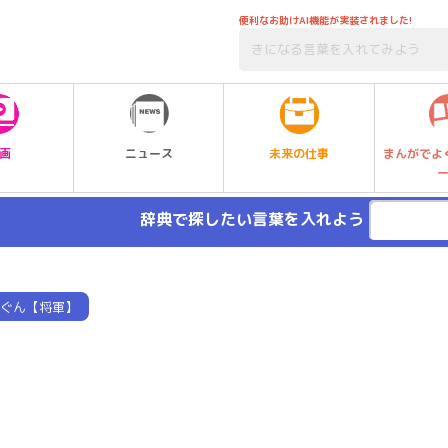
便利なお助けAI機能が実装されました!
未来の仕事
画
ニュース
まんがでよ
辞典で探したい言葉を入れよう
ぐん【将軍】