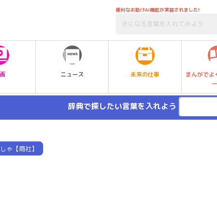
便利なお助けAI機能が実装されました!
未来の仕事
画
ニュース
まんがでよ
辞典で探したい言葉を入れよう
しゃ【商社】