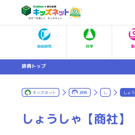
科学
自由研究
動
辞典トップ
キッズネット
辞典
し
しょう
しょうしゃ【商社】