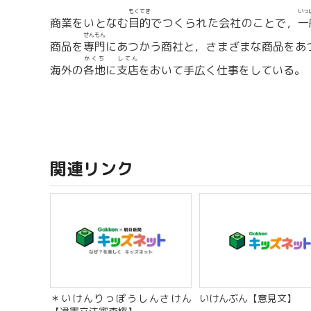
もくてき
いっ
商業をいとなむ
目的
でつくられた会社のことで，
一
せんもん
商品を
専門
にあつかう商社と，さまざまな商品をあ
かくち
してん
海外の
各地
に
支店
をおいて手広く仕事をしている。
関連リンク
＊いけんりっぽうしんさけん
いけんぶん【意見文】