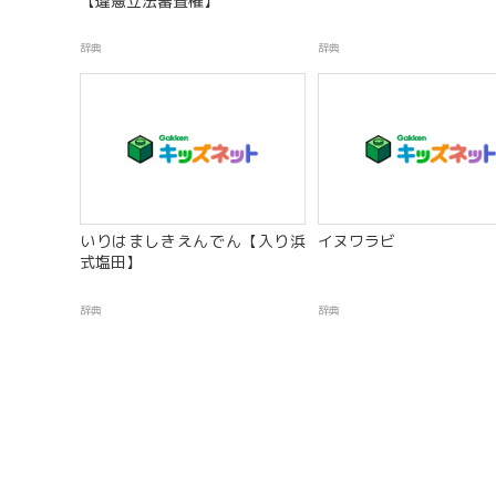
【違憲立法審査権】
辞典
辞典
いりはましきえんでん【入り浜
イヌワラビ
式塩田】
辞典
辞典