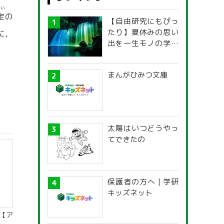
てい
定
の
【自由研究にもぴっ
たり】夏休みの思い
に，
出を一生モノの学び
に！「光の不思議」
探究ガイド
まんがひみつ文庫
太陽はいつどうやっ
てできたの
保護者の方へ | 学研
キッズネット
【ア