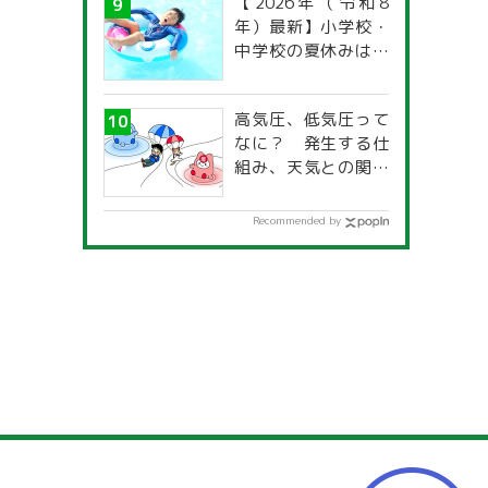
【2026年（令和8
年）最新】小学校・
中学校の夏休みはい
つからいつまで？ 都
道府県別「夏季休暇
高気圧、低気圧って
一覧」
なに？ 発生する仕
組み、天気との関係
は？
Recommended by