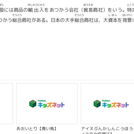
ぱん
ゆしゅつにゅう
ぼうえき
とく
般
には商品の
輸出入
をあつかう会社（
貿易
商社）をいう。
特
そうごう
そうごう
しほん
はいけい
つかう
総合
商社がある。日本の大手
総合
商社は，大
資本
を
背景
あおいとり【青い鳥】
アイヌぶんかしんこうほう