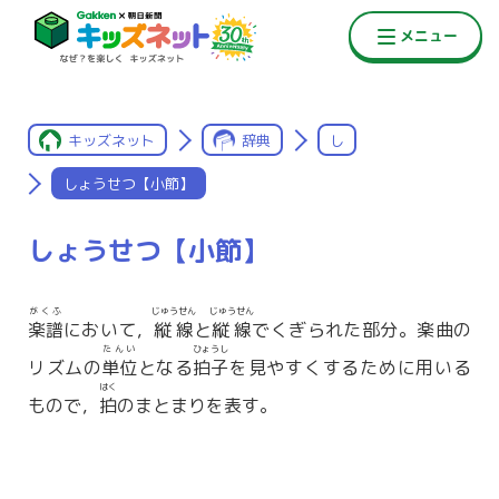
キッズネット
辞典
し
しょうせつ【小節】
しょうせつ【小節】
がくふ
じゅうせん
じゅうせん
楽譜
において，
縦線
と
縦線
でくぎられた部分。楽曲の
たんい
ひょうし
リズムの
単位
となる
拍子
を見やすくするために用いる
はく
もので，
拍
のまとまりを表す。