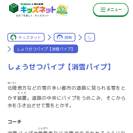
キッズネット
辞典
し
しょうせつパイプ【消雪パイプ】
しょうせつパイプ【消雪パイプ】
ほくりく
北陸
地方などの雪の多い都市の道路に見られる雪をと
そうち
かす
装置
。道路の中央にパイプをうめこみ，そこから
水をふき出させて雪をとかす。
コーチ
じょせつ