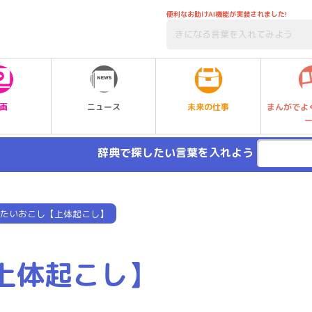
便利なお助けAI機能が実装されました!
未来の仕事
画
ニュース
まんがでよ
辞典で探したい言葉を入れよう
たいおこし【上体起こし】
上体起こし】