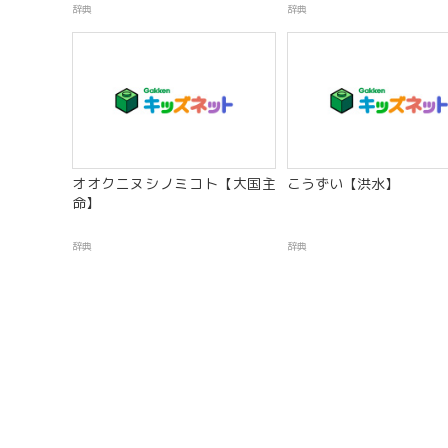
辞典
辞典
オオクニヌシノミコト【大国主
こうずい【洪水】
命】
辞典
辞典