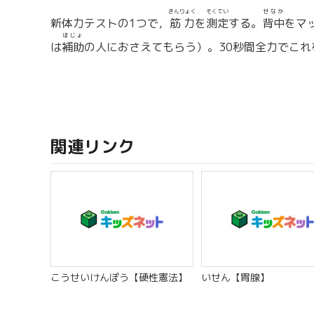
きんりょく
そくてい
せなか
新体力テストの1つで，
筋力
を
測定
する。
背中
をマ
ほじょ
は
補助
の人におさえてもらう）。30秒間全力でこれ
関連リンク
こうせいけんぽう【硬性憲法】
いせん【胃腺】