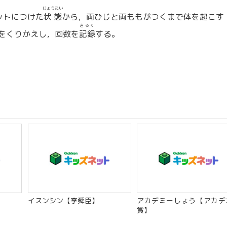
じょうたい
ットにつけた
状態
から，両ひじと両ももがつくまで体を起こす
きろく
をくりかえし，回数を
記録
する。
イスンシン【李舜臣】
アカデミーしょう【アカデ
賞】