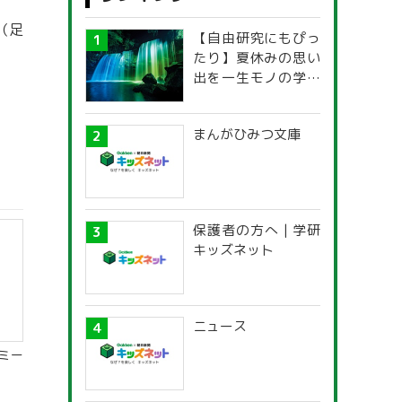
（足
【自由研究にもぴっ
たり】夏休みの思い
出を一生モノの学び
に！「光の不思議」
探究ガイド
まんがひみつ文庫
保護者の方へ | 学研
キッズネット
ニュース
ミー