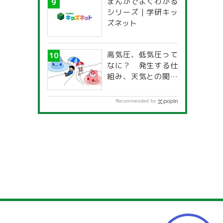
まんがでよくわかる
一覧」
シリーズ | 学研キッ
ズネット
高気圧、低気圧って
なに？ 発生する仕
組み、天気との関係
は？
Recommended by