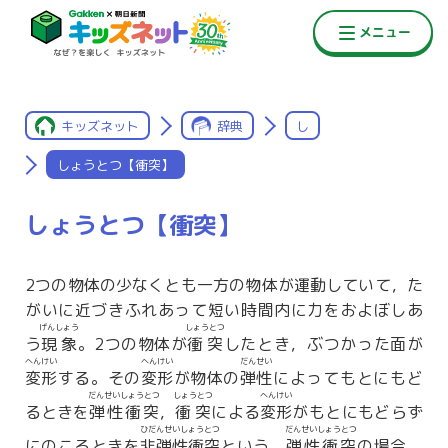
キッズネット
辞典
し
しょうとつ【衝突】
しょうとつ【衝突】
2つの物体の少なくとも一方の物体が運動していて，た
がいに近づきふれあって短い時間内に力をおよぼしあ
げんしょう
しょうとつ
う
現象
。2つの物体が
衝突
したとき，ぶつかった面が
へんけい
へんけい
だんせい
変形
する。その
変形
が物体の
弾性
によってもとにもど
だんせいしょうとつ
しょうとつ
へんけい
るときを
弾性衝突
，
衝突
による
変形
がもとにもどらず
ひだんせいしょうとつ
だんせいしょうとつ
にのこるときを
非弾性衝突
という。
弾性衝突
の場合，