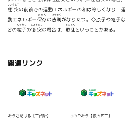
しょうとつ
衝突
の前後での運動エネルギーの和は等しくなり，運
ほぞん
ほうそく
動エネルギー
保存
の
法則
がなりたつ。◇原子や電子な
りゅうし
しょうとつ
さんらん
どの
粒子
の
衝突
の場合は，
散乱
ということがある。
関連リンク
おうさだはる【王貞治】
わのごおう【倭の五王】