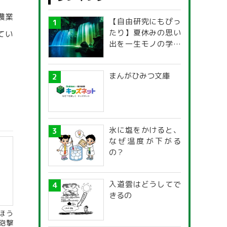
農業
【自由研究にもぴっ
たり】夏休みの思い
てい
出を一生モノの学び
に！「光の不思議」
探究ガイド
まんがひみつ文庫
氷に塩をかけると、
なぜ温度が下がる
の？
入道雲はどうしてで
きるの
ほう
砲撃