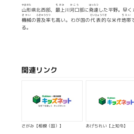
やまがた
もがみ
かこう
はったつ
山形
県北西部，
最上
川
河口
部に
発達
した平野。早く
きかい
ふきゅうりつ
だいひょうてき
ちたい
機械
の
普及率
も高い。わが国の
代表的
な米作
地帯
る。
関連リンク
さがみ【相模（国）】
あげちれい【上知令】