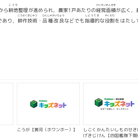
こうち
けいえいめんせき
から
耕地
整理が進められ，農家1戸あたりの
経営面積
が広く，
こうさくぎじゅつ
ひんしゅかいりょう
しどうてき
やくわり
であり，
耕作技術
・
品種改良
などでも
指導的
な
役割
をはたし
こうが【黄河（ホワンホー）】
しこくかんたいしものせき
げきじけん【四国艦隊下関