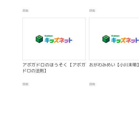
辞典
辞典
アボガドロのほうそく【アボガ
おがわみめい【小川未明
ドロの法則】
辞典
辞典