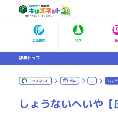
科学
自由研究
動
辞典トップ
キッズネット
辞典
し
しょう
しょうないへいや【