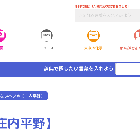
便利なお助けAI機能が実装されました!
未来の仕事
画
ニュース
まんがでよ
辞典で探したい言葉を入れよう
ないへいや【庄内平野】
庄内平野】