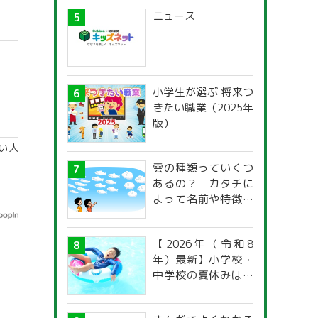
ニュース
小学生が選ぶ 将来つ
きたい職業（2025年
版）
い人
雲の種類っていくつ
あるの？ カタチに
よって名前や特徴が
違うの？
【2026年（令和8
年）最新】小学校・
中学校の夏休みはい
つからいつまで？ 都
道府県別「夏季休暇