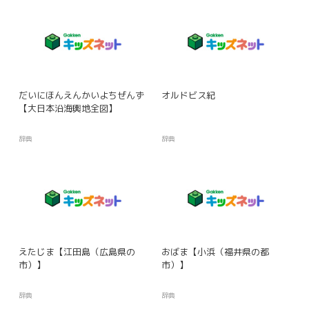
だいにほんえんかいよちぜんず
オルドビス紀
【大日本沿海輿地全図】
辞典
辞典
えたじま【江田島（広島県の
おばま【小浜（福井県の都
市）】
市）】
辞典
辞典