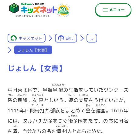
キッズネット
辞典
し
じょしん【女真】
じょしん【女真】
はんりょう
中国東北区で，半農
半猟
の生活をしていたツングース
けい
みんぞく
じょちょく
りょう
しはい
系
の
民族
。
女直
ともいう。
遼
の
支配
をうけていたが，
アクダ
きん
けんこく
1115年に
阿骨打
が部族をまとめて
金
を
建国
。1616年
こうきん
には，ヌルハチが金をつぐ
後金
国をたて，のちに国名
しん
まんしゅう
を
清
，自分たちの名を
満州
人とあらためた。