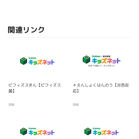
関連リンク
ビフィズスきん【ビフィズス
＊えんしょくはんのう【炎色反
菌】
応】
辞典
辞典