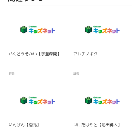
がくどうそかい【学童疎開】
アレチノギク
辞典
辞典
いんげん【隠元】
いけだはやと【池田勇人】