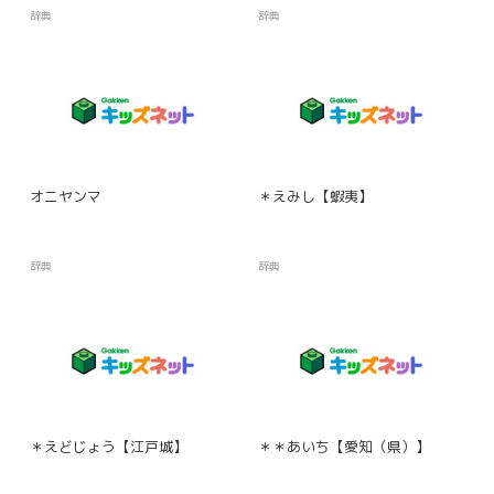
辞典
辞典
オニヤンマ
＊えみし【蝦夷】
辞典
辞典
＊えどじょう【江戸城】
＊＊あいち【愛知（県）】