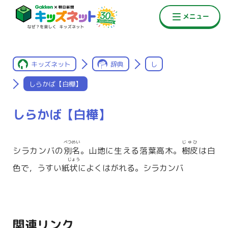
キッズネット
辞典
し
しらかば【白樺】
しらかば【白樺】
べつめい
じゅひ
シラカンバの
別名
。山地に生える落葉高木。
樹皮
は白
じょう
色で，うすい紙
状
によくはがれる。シラカンバ
関連リンク