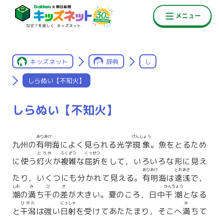
キッズネット
辞典
し
しらぬい【不知火】
しらぬい【不知火】
ありあけ
げんしょう
九州の
有明
海によく見られる光学
現象
。魚をとるため
とうか
ふくざつ
くっせつ
に使う
灯火
が
複雑
な
屈折
をして，いろいろな形に見え
ありあけ
とおあさ
たり，いくつにも分かれて見える。
有明
海は
遠浅
で，
しお
み
ひ
さ
かんちょう
潮
の
満
ち
干
の
差
が大きい。夏のころ，日中
干潮
となる
ひがた
にっしゃ
み
と
干潟
は強い
日射
を受けてあたたまり，そこへ
満
ちて