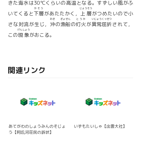
きた海水は30℃くらいの高温となる。すずしい風がふ
かそう
じょうそう
いてくると
下層
があたたかく，
上層
がつめたいので小
おき
ぎょせん
とうか
いじょうくっせつ
さな対流が生じ，
沖
の
漁船
の
灯火
が
異常屈折
されて，
げんしょう
この
現象
がおこる。
関連リンク
あてがわのしょうみんのそじょ
いずもたいしゃ【出雲大社】
う【阿氐河荘民の訴状】