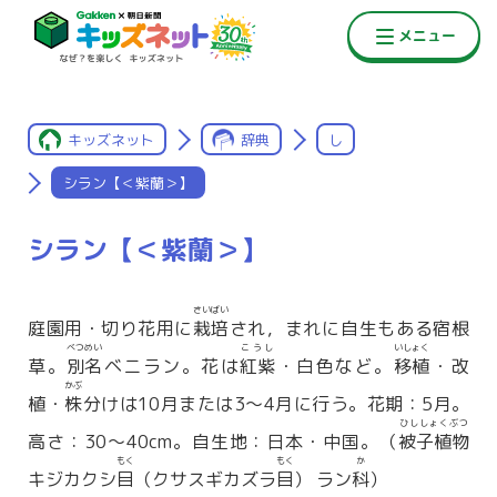
キッズネット
辞典
し
シラン【＜紫蘭＞】
シラン【＜紫蘭＞】
さいばい
庭園用・切り花用に
栽培
され，まれに自生もある宿根
べつめい
こうし
いしょく
草。
別名
ベニラン。花は
紅紫
・白色など。
移植
・改
かぶ
植・
株
分けは10月または3〜4月に行う。花期：5月。
ひししょくぶつ
高さ：30〜40cm。自生地：日本・中国。（
被子植物
もく
もく
か
キジカクシ
目
（クサスギカズラ
目
） ラン
科
）